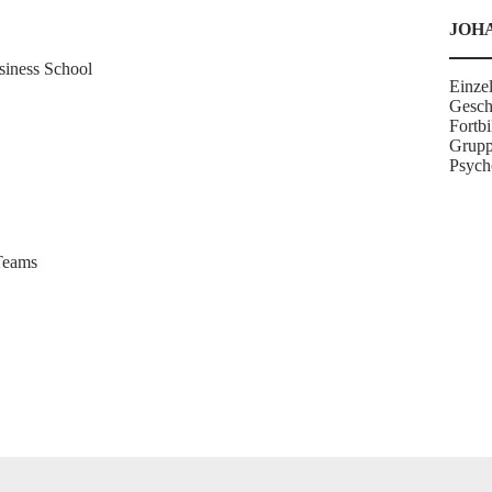
JOH
siness School
Einze
Gesch
Fortb
Grup
Psych
 Teams