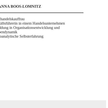
ANNA BOOS-LOMNITZ
lhandelskauffrau
äftsführerin in einem Handelsunternehmen
ildung in Organisationsentwicklung und
pendynamik
oanalytische Selbsterfahrung