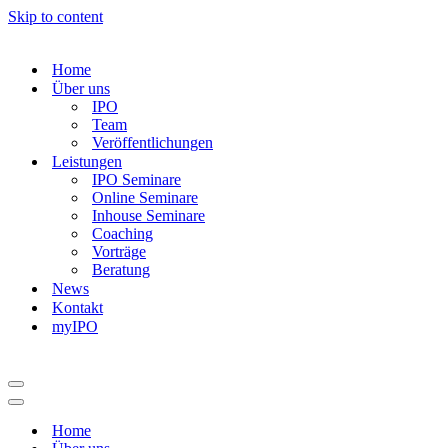
Skip to content
Home
Über uns
IPO
Team
Veröffentlichungen
Leistungen
IPO Seminare
Online Seminare
Inhouse Seminare
Coaching
Vorträge
Beratung
News
Kontakt
myIPO
Navigation
Menu
Navigation
Menu
Home