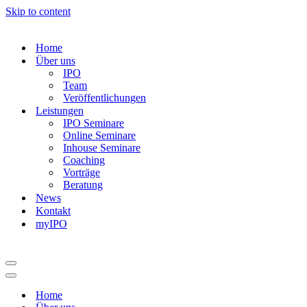
Skip to content
Home
Über uns
IPO
Team
Veröffentlichungen
Leistungen
IPO Seminare
Online Seminare
Inhouse Seminare
Coaching
Vorträge
Beratung
News
Kontakt
myIPO
Navigation
Menu
Navigation
Menu
Home