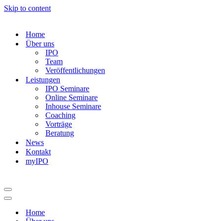
Skip to content
Home
Über uns
IPO
Team
Veröffentlichungen
Leistungen
IPO Seminare
Online Seminare
Inhouse Seminare
Coaching
Vorträge
Beratung
News
Kontakt
myIPO
Navigation
Menu
Navigation
Menu
Home