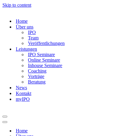
Skip to content
Home
Über uns
IPO
Team
Veröffentlichungen
Leistungen
IPO Seminare
Online Seminare
Inhouse Seminare
Coaching
Vorträge
Beratung
News
Kontakt
myIPO
Navigation
Menu
Navigation
Menu
Home