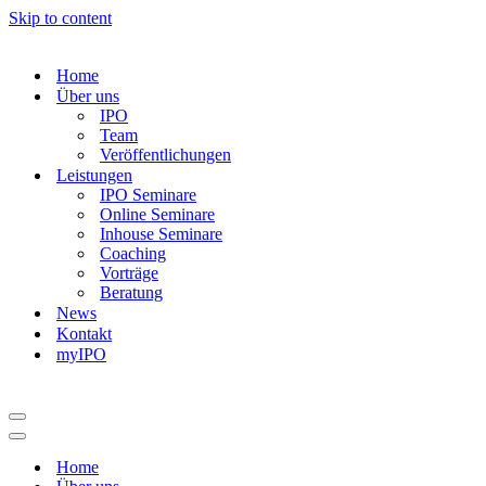
Skip to content
Home
Über uns
IPO
Team
Veröffentlichungen
Leistungen
IPO Seminare
Online Seminare
Inhouse Seminare
Coaching
Vorträge
Beratung
News
Kontakt
myIPO
Navigation
Menu
Navigation
Menu
Home